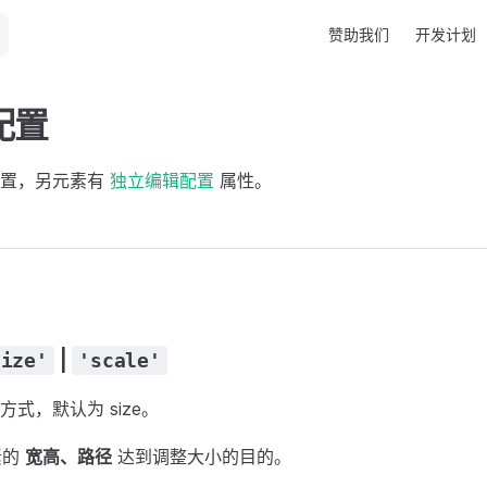
Main Navigation
赞助我们
开发计划
配置
配置，另元素有
独立编辑配置
属性。
|
size'
'scale'
式，默认为 size。
素的
宽高、路径
达到调整大小的目的。