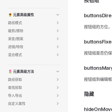
按钮组
🌻 元素高级属性
buttonsDire
路径模式
按钮组的方位， 
裁剪/擦除
渐变/图案
buttonsFixe
滤镜/特效
按钮组是否仍保
混合模式
buttonsMar
🌷 元素高级方法
按钮组到编辑框
路径获取
查找拾取
隐藏
导入导出
自定义属性
hideOnMov