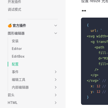
设置 resiz
开发插件
调试模式
{
🍊 官方插件
url
:
`
图形编辑器
<svg width=
安装
  <g transf
    <path
Editor
      fill-
EditBox
      d="M3
配置
      fill=
    />
事件
  </g>
编辑工具
</svg>
`
//
x
:
12
//
内部编辑器
y
:
12
//
箭头
}
HTML