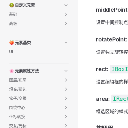
🥝 自定义元素
middlePoint
基础
设置中间控制点
高级
rotatePoint
🍑 元素基类
UI
设置独立旋转控
rect:
IBox
🌸 元素属性方法
图层/布局
设置编辑框的样
填充/描边
area:
IRec
盒子/变换
围绕中心
框选区域的样式
坐标转换
交互/光标