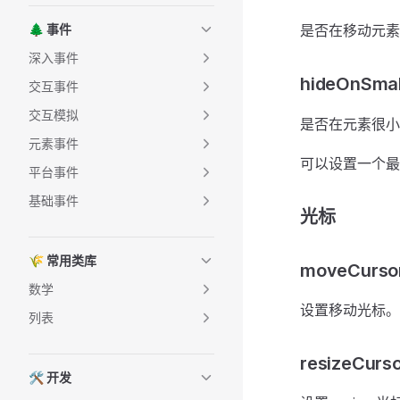
🌲 事件
是否在移动元素
深入事件
hideOnSmal
交互事件
交互模拟
是否在元素很小
元素事件
可以设置一个最小的 
平台事件
基础事件
光标
🌾 常用类库
moveCurs
数学
设置移动光标。
列表
resizeCurso
🛠 开发