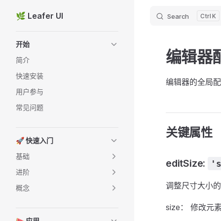
🌿 Leafer UI
Search
K
Skip to content
Sidebar Navigation
开始
编辑器
简介
快速安装
编辑器的全局
用户参与
常见问题
关键属性
🚀 快速入门
基础
editSize:
'
进阶
调整尺寸大小的方
概念
size： 修改元
🍉 应用