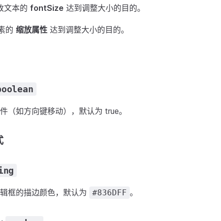
 修改文本的
fontSize
达到调整大小的目的。
元素的
缩放属性
达到调整大小的目的。
boolean
件（如方向键移动），默认为 true。
式
ing
编辑框的描边颜色，默认为
。
#836DFF