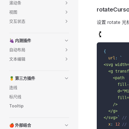
滚动条
rotateCurso
视图
交互状态
设置 rotat
🍇 内测插件
自动布局
{
url
:
`
文本编辑
<svg width=
  <g transf
    <path
🍍 第三方插件
      fill-
连线
      d="M1
标尺线
      fill=
    />
Tooltip
  </g>
</svg>
`
//
x
:
12
//
🍎 外部结合