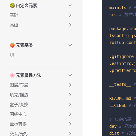
🥝 自定义元素
main.ts
# 
src
# 插件代
基础
高级
package.jso
tsconfig.js
rollup.conf
🍑 元素基类
UI
.gitignore
.eslintrc.j
.prettierrc
🌸 元素属性方法
__tests__
图层/布局
填充/描边
README.md
盒子/变换
LICENSE
#
围绕中心
# 自动创建
坐标转换
dev
# 开发目
交互/光标
dist
# 打包