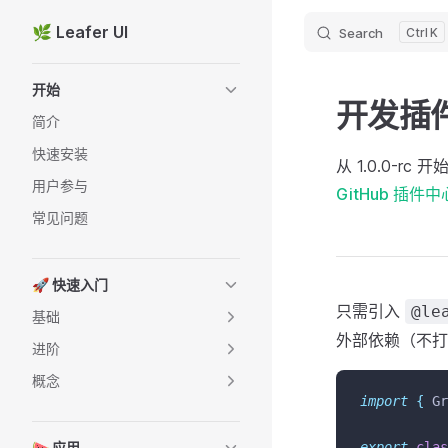
🌿 Leafer UI
Search
K
Skip to content
Sidebar Navigation
开始
开发插
简介
快速安装
从 1.0.0-
用户参与
GitHub 插件中
常见问题
🚀 快速入门
只需引入
@le
基础
外部依赖（不打
进阶
概念
import
{
Gr
🍉 应用
export
clas