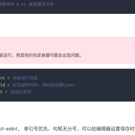
置插件的 d.ts 类型描述文件
 安装运行，用其他的包安装器可能会出现问题。
rt
# 开始运行项目
ld
# 打包插件代码，同时会创建types
t
# 自动化测试
script-eslint， 单引号优先、句尾无分号，可以给编辑器设置保