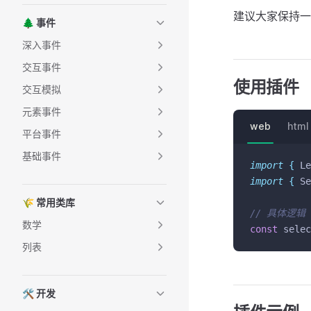
建议大家保持一致
🌲 事件
深入事件
交互事件
使用插件
交互模拟
元素事件
web
html
平台事件
基础事件
import
{
Le
import
{
Se
🌾 常用类库
// 具体逻辑
数学
const
 selec
列表
🛠 开发