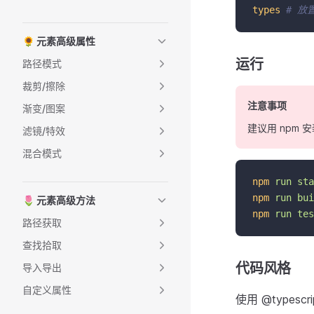
types
# 放
🌻 元素高级属性
运行
路径模式
裁剪/擦除
注意事项
渐变/图案
建议用 npm
滤镜/特效
混合模式
npm
run
sta
npm
run
bui
🌷 元素高级方法
npm
run
tes
路径获取
查找拾取
代码风格
导入导出
自定义属性
使用 @type