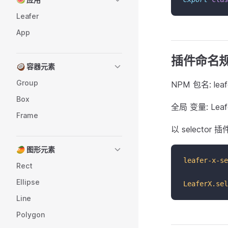
Leafer
App
插件命名
🥥 容器元素
Group
NPM 包名: lea
Box
全局 变量: Lea
Frame
以 selector
🥭 图形元素
leafer-x-se
Rect
Ellipse
LeaferX.sel
Line
Polygon