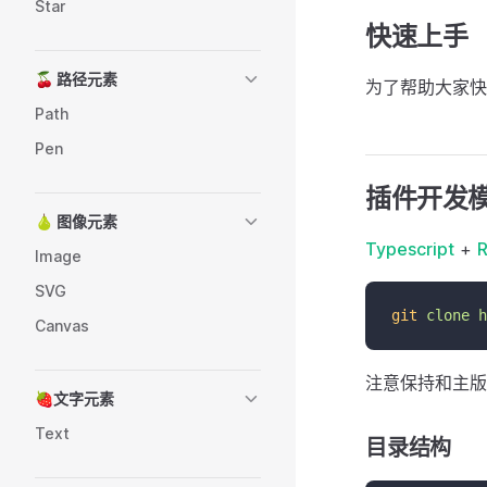
Star
快速上手
🍒 路径元素
为了帮助大家快
Path
Pen
插件开发
🍐 图像元素
Typescript
+
R
Image
SVG
git
clone
h
Canvas
注意保持和主版
🍓文字元素
Text
目录结构