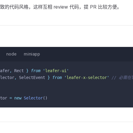
的代码风格，这样互相 review 代码，提 PR 比较方便。
node
miniapp
afer
,
Rect
}
from
'
leafer-ui
'
lector
,
SelectEvent
}
from
'
leafer-x-selector
'
// 必需在l
tor 
=
new
Selector
()