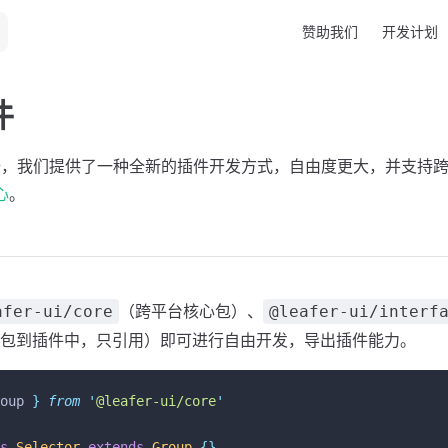
Main Navigation
赞助我们
开发计划
件
rc 开始，我们提供了一种全新的插件开发方式，自由度更大，并支持跨
心
。
（跨平台核心包）、
afer-ui/core
@leafer-ui/interf
包到插件中，只引用）即可进行自由开发，导出插件能力。
oup
}
from
'
@leafer-ui/core
'
s
Selector
extends
Group
{}