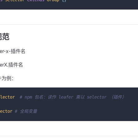
规范
fer-x-插件名
ferX.插件名
 插件为例：
lector
# npm 包名：读作 leafer 乘以 selector （插件）
ector
# 全局变量