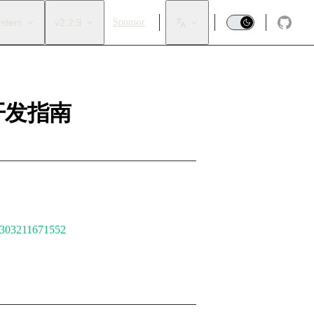
ystem
v2.2.9
Sponsor
戏开发指南
们 ◠‿◠
79303211671552
官网的 ”画龙点睛“ 板块～