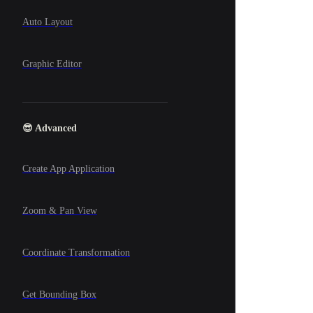
Auto Layout
Graphic Editor
😎 Advanced
Create App Application
Zoom & Pan View
Coordinate Transformation
Get Bounding Box