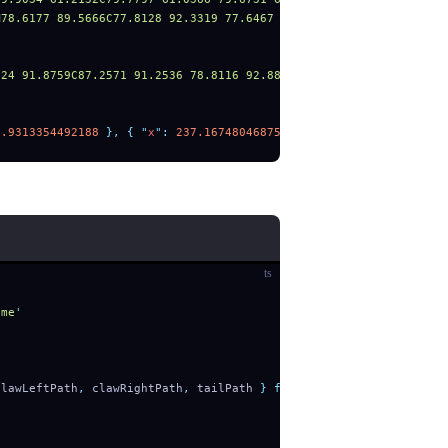
M78.6177 89.5666C77.8128 92.3319 77.6467 93.834 78.1016 93.9996C
124 91.8759C87.2571 91.2536 78.8116 92.8819 75.5554 94.3787C72.9
9.9313354492188
 },
 {
 "
x
"
:
 237.16748046875
,
 "
y
"
:
 619.931335449218
，开始按运动路径循环飞行。
ts
ame
'
clawLeftPath
,
 clawRightPath
,
 tailPath
 }
 from
 '
./dragon
'