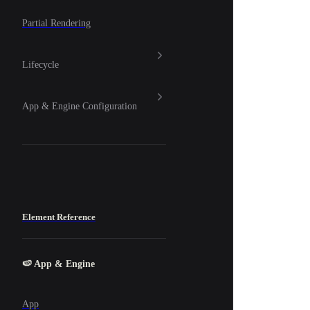
Partial Rendering
Lifecycle
App & Engine Configuration
Element Reference
🍉 App & Engine
App