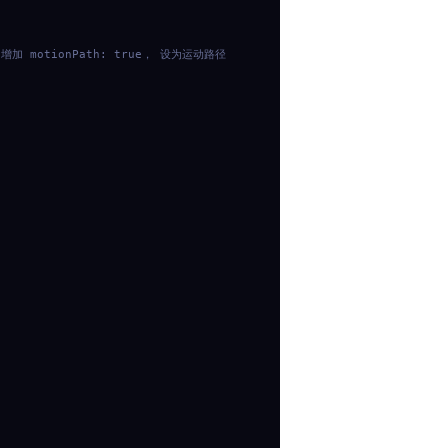
 增加 motionPath: true， 设为运动路径