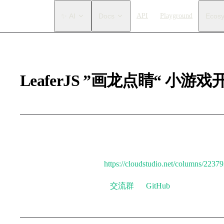
Main Navigation
✨ AI
Docs
API
Playground
Ecos
LeaferJS ”画龙点睛“ 小游
给你一条会飞的龙，看你能做出什么好玩的小游戏分享给我
”画龙点睛“
获奖作品：
https://cloudstudio.net/columns/223
可将你开发的作品分享到
交流群
或
GitHub
，后续会展示在