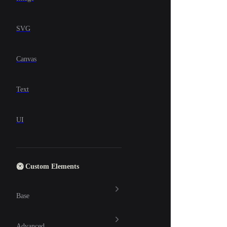
SVG
Canvas
Text
UI
🥝 Custom Elements
Base
Advanced