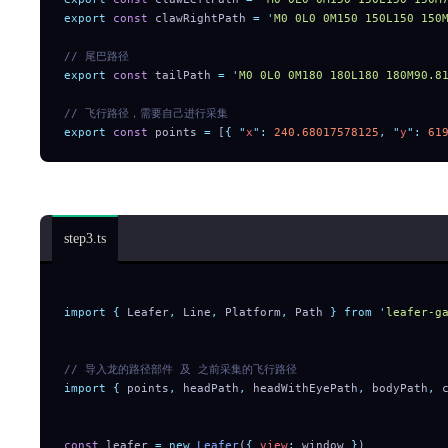
export
 const
 clawRightPath 
=
 '
M0 0L0 0M150 150L150 150
// 尾巴路径
export
 const
 tailPath 
=
 '
M0 0L0 0M180 180L180 180M90.8
// 飞行路径，需要自己进行采集
export
 const
 points 
=
 [
{
 "
x
"
:
 240.68017578125
,
 "
y
"
:
 61
点睛的交互功能，点击龙头加上龙眼，然后龙就活过来
step3.ts
import
 {
 Leafer
,
 Line
,
 Platform
,
 Path
 }
 from
 '
leafer-g
// 导入龙的路径部件 及 之前采集的飞行路径
import
 {
 points
,
 headPath
,
 headWithEyePath
,
 bodyPath
,
 
const
 leafer 
=
 new
 Leafer
(
{
 view
:
 window 
}
)