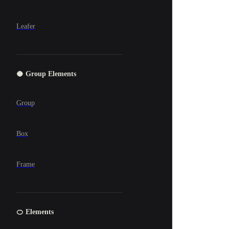
Leafer
🥥 Group Elements
Group
Box
Frame
🍊 Elements