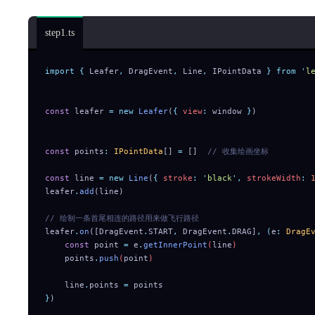
step1.ts
import
 {
 Leafer
,
 DragEvent
,
 Line
,
 IPointData
 }
 from
 '
l
const
 leafer 
=
 new
 Leafer
(
{
 view
:
 window 
}
)
const
 points
:
 IPointData
[] 
=
 []  
// 收集绘画坐标
const
 line 
=
 new
 Line
(
{
 stroke
:
 '
black
'
,
 strokeWidth
:
 
leafer
.
add
(line)
// 绘制一条首尾相连的路径用来做飞行路径
leafer
.
on
([DragEvent
.
START
,
 DragEvent
.
DRAG]
,
 (
e
:
 DragE
    const
 point
 =
 e
.
getInnerPoint
(
line
)
    points
.
push
(
point
)
    line
.
points
 =
 points
}
)