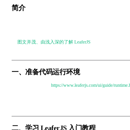
简介
LeaferJS 是一款好用的 Canvas 渲染引擎，提供革新
互动应用、组态）、图形编辑。
📗
图文并茂、由浅入深的了解 LeaferJS
一、准备代码运行环境
Playground 环境：
https://www.leaferjs.com/ui/guide/runtime.
可通过
Cloud Studio
模版创建一个
LeaferJS 项目
，用于运
二、学习 LeaferJS 入门教程