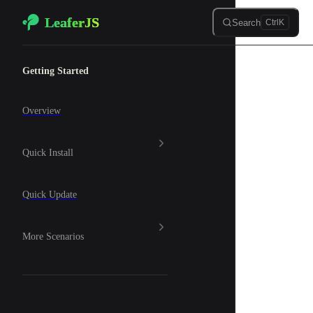
LeaferJS
Skip to content
Search
Ctrl
K
Sidebar Navigation
Getting Started
Overview
Quick Install
Quick Update
More Scenarios