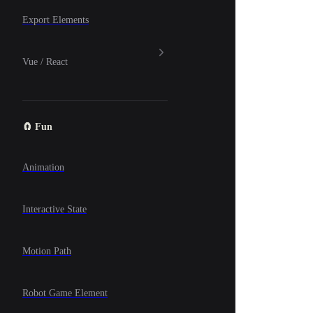
Export Elements
Vue / React
🧲 Fun
Animation
Interactive State
Motion Path
Robot Game Element