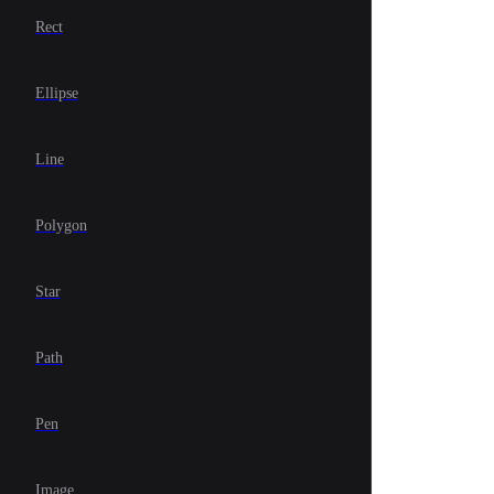
Rect
Ellipse
Line
Polygon
Star
Path
Pen
Image