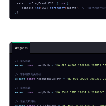
leafer
.
on
(DragEvent
.
END
,
 ()
 =>
 {
    console
.
log
(
JSON
.
stringify
(
points
)) 
// 打印坐标到控制
}
)
绘制龙，包括龙头（无眼睛）、龙身、龙爪、龙尾，并
绘制龙的所需物料：
dragon.ts
// 龙头路径
export
 const
 headPath 
=
 '
M0 0L0 0M200 200L200 200M
// 带眼睛的龙头路径
export
 const
 headWithEyePath 
=
 '
M0 0L0 0M200 200L20
// 龙身路径
export
 const
 bodyPath 
=
 '
M0 35L0 35M5.22031 0.227803C5
// 左右龙爪路径
export
 const
 clawLeftPath 
=
 '
M0 0L0 0M150 150L150 150M