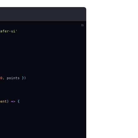
ts
eafer-ui
'
10
,
 points 
}
)
vent
)
 =>
 {