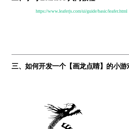
入门教程：
https://www.leaferjs.com/ui/guide/basic/leafer.html
跟随官网教程步骤（文档底部有下一步引导按钮）从浅到
建议将教程中的示例代码复制到
LeaferJS 项目
的 index
三、如何开发一个【画龙点睛】的小游