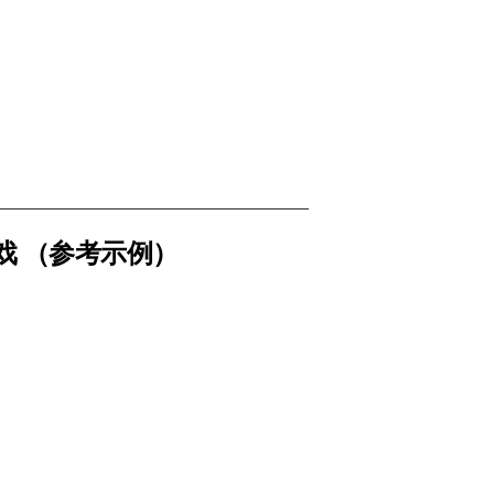
深的一步步学习。
.ts 文件中运行、调试效果。
戏 （参考示例）