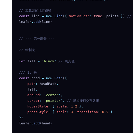
// 加载龙的飞行路径
const
 line 
=
 new
 Line
(
{
 motionPath
:
 true
,
 points 
}
) 
//
leafer
.
add
(line)
// --- 第一部分 ---
// 绘制龙
let
 fill 
=
 '
black
'
 // 填充色
/// 1. 头
const
 head 
=
 new
 Path
(
{
    path
:
 headPath
,
    fill
,
    around
:
 '
center
'
,
    cursor
:
 '
pointer
'
,
 // 增加按钮交互效果
    hoverStyle
:
 {
 scale
:
 1.2
 },
    pressStyle
:
 {
 scale
:
 3
,
 transition
:
 0.5
 }
}
)
leafer
.
add
(head)