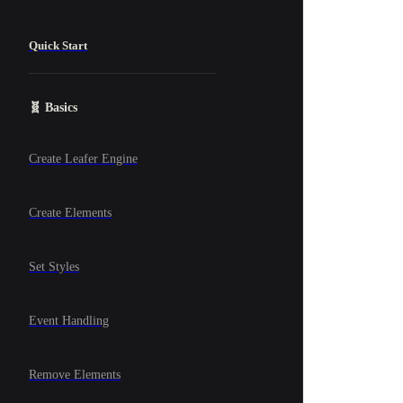
Quick Start
🧬 Basics
Create Leafer Engine
Create Elements
Set Styles
Event Handling
Remove Elements