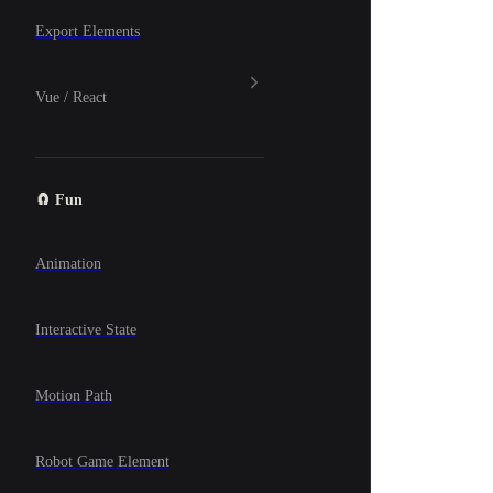
Export Elements
Vue / React
🧲 Fun
Animation
Interactive State
Motion Path
Robot Game Element