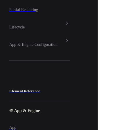
Partial Rendering
Lifecycle
App & Engine Configuration
Element Reference
🍉 App & Engine
App