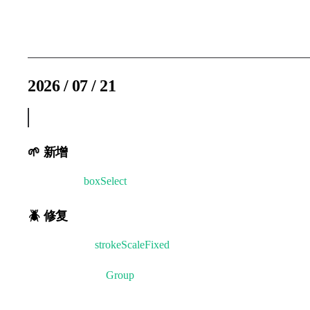
@闰土
2026 / 07 / 21
v2.2.4
🌱 新增
- 🌸 编辑器
boxSelect
框选配置支持 'includes' 包含模式
🪲 修复
- 🌸 元素使用
strokeScaleFixed
描边并缩放画布后，选中范
- 🌸 编辑器框选
Group
元素时，碰撞范围不能紧贴元素会
- 🌸 运动路径的 Z 命令未计算进运动总距离的问题