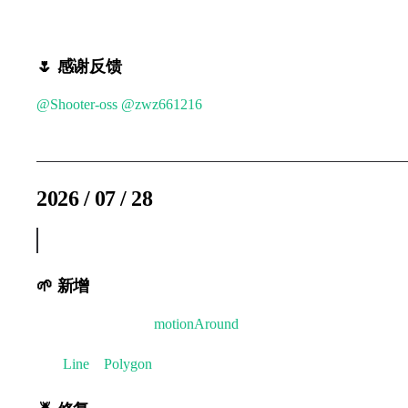
- 🌸 组元素下没有 editable 元素时，即使 hitChildren 为 
🌷 感谢反馈
@Shooter-oss
@zwz661216
@dev_chen @闰土 @进击的钢
2026 / 07 / 28
v2.2.6
🌱 新增
- 🌸 运动路径新增
motionAround
属性， 可对齐元素内部
- 🌸
Line
、
Polygon
元素的 curve 属性支持扩展曲线类型