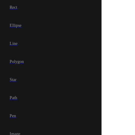
Rect
Ellipse
Line
Polygon
Star
Path
Pen
Image