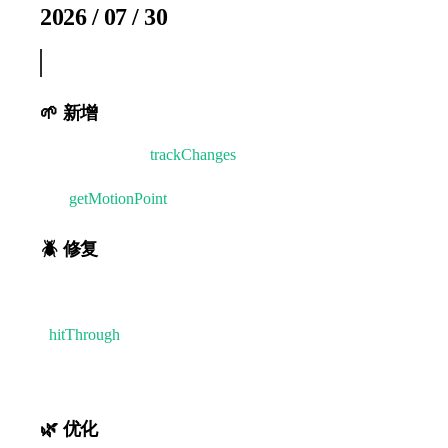
2026 / 07 / 30
v2.2.7
🌱 新增
- 🌸 Leafer 增加
trackChanges
配置，用于适配游戏、工业场
- 🌸
getMotionPoint
方法增加 motionAround 参数
🪲 修复
- 🌸 其他元素会比遮罩组元素优先拾取的问题
-
hitThrough
元素不能跨多层穿透 parent 的问题
- 自动宽高的图片与特效文字插件共用时，可能会触发更
🌿 优化