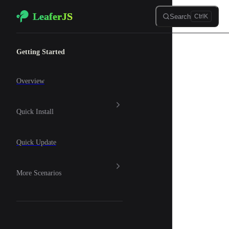
LeaferJS
Skip to content
Search
Ctrl
K
Sidebar Navigation
Getting Started
Overview
Quick Install
Quick Update
More Scenarios