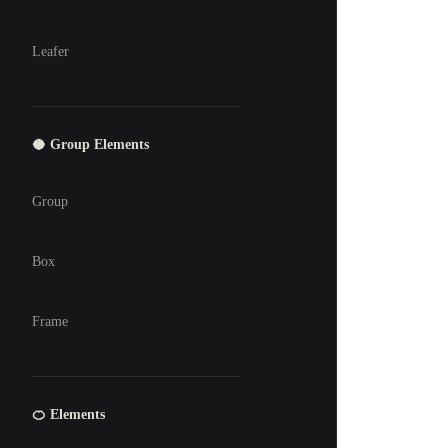
Leafer
🥥 Group Elements
Group
Box
Frame
🍊 Elements