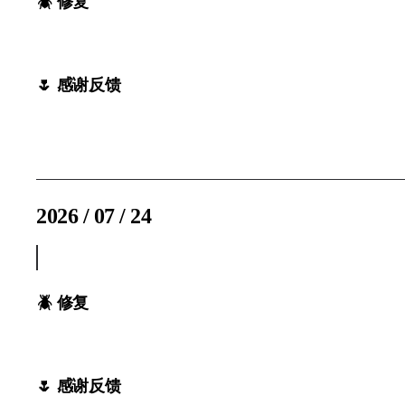
🪲 修复
- 🌸 特定条件下阴影的混合模式不生效的问题
🌷 感谢反馈
@小志
2026 / 07 / 24
v2.2.5
🪲 修复
- 🌸 遮罩内部元素存在多级结构时，碰撞检测不准确的问
🌷 感谢反馈