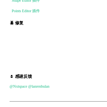
-
Shape Editor 插件
轻松实现形状编辑
-
Points Editor 插件
轻松编辑图形节点
🪲 修复
- 🌸 关闭多层嵌套的组，未能全部触发关闭事件的问题
- 🌸 bright 元素超出一半 Frame 画板时，缩放画布会产
- motion 不支持负数的问题
- 编辑工具、内部编辑器会同时触发 update 的问题
🌷 感谢反馈
@Nxtspace
@lanrenbulan
@闰土