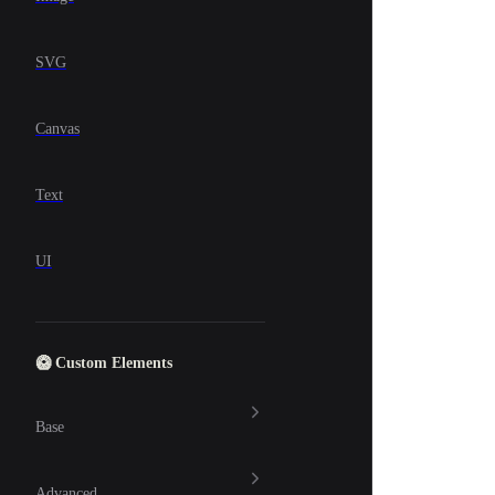
SVG
Canvas
Text
UI
🥝 Custom Elements
Base
Advanced