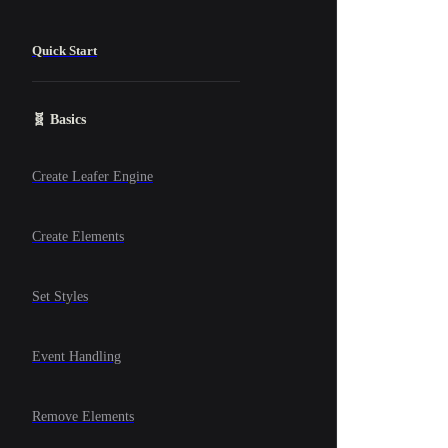
Quick Start
🧬 Basics
Create Leafer Engine
Create Elements
Set Styles
Event Handling
Remove Elements