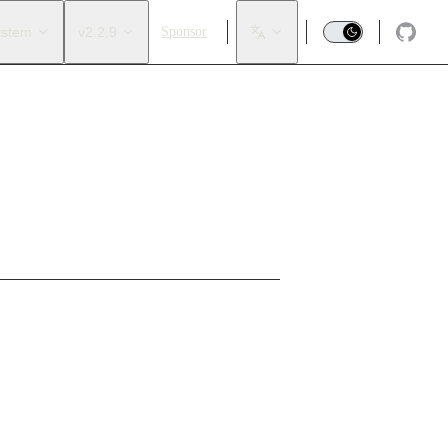
ystem
v2.2.9
Sponsor