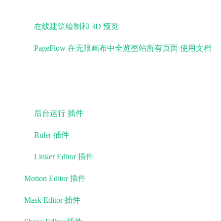
AI 驱动开发的案例
🌸 -
在线建筑绘制和 3D 预览
@Nxtspace
🌸 -
PageFlow 在无限画布中全览整站所有页面
使用文档
@
🌸 - 移植 LeaferJS 到自己用AI发明的小语言中 @梦多
官方 PxGrow 以下插件已发布正式版
🌸 -
后台运行 插件
正式开源 🎉🎉🎉
🌸 -
Ruler 插件
轻松实现专业标尺功能
🌸 -
Linker Editor 插件
轻松创建与编辑连线元素，可添加
-
Motion Editor 插件
轻松编辑运动元素
-
Mask Editor 插件
轻松编辑图形遮罩