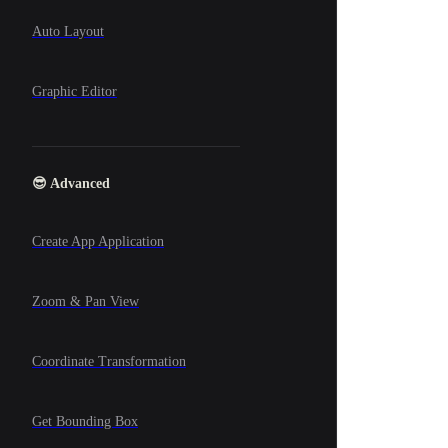
Auto Layout
Graphic Editor
😎 Advanced
Create App Application
Zoom & Pan View
Coordinate Transformation
Get Bounding Box