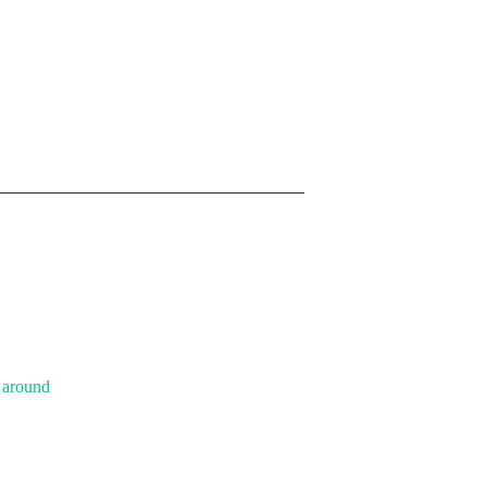
true，也能被框选
铁侠
的
around
点到运动位置上