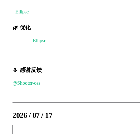
-
Ellipse
元素环形转曲线时，逆时针闭合角度不符合预期的
🌿 优化
- 🌸 完善
Ellipse
元素的环形路径绘制方向和顺序，符合自
- 优化框选功能， editable 的组元素需设置 hitChildren 
🌷 感谢反馈
@Shooter-oss
@闰土
2026 / 07 / 17
v2.2.3